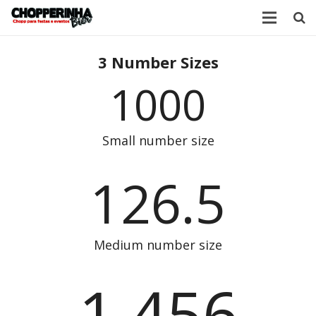
Home
3 Number Sizes
1000
Produtos
Quem Somos
Small number size
Contato
126.5
Localização
Medium number size
1,456