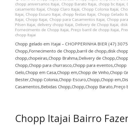
chopp aniversarios Itajai
,
Chopp Barato Itajai
,
chopp bc Itajai
,
casamento Itajai
,
Chopp Claro Itajai
,
Chopp Colonia Itajai
,
Chop
Itajai
,
Chopp Escuro Itajai
,
chopp festas Itajai
,
Chopp Gelado Ita
Itajai
,
Chopp Itajai
,
Chopp para Casamentos Itajai
,
Chopp para 
Pilsen Itajai
,
delivery chopp Itajai
,
Delivery de Chopp Itajai
,
disk
Fornecimento de Chopp Itajai
,
Preço barril de chopp Itajai
,
Preç
chopp Itajai
Chopp gelado em Itajai – CHOPPERINHA BIER (47) 307
Chopp,Fornecimento de Chopp,barril de chopp,disk chopp
chopp,chopeiras,Chopp Brahma,Delivery de Chopp,Chopp 
Chopp,Chopp para churrasco,Chopp para eventos,Chopp Ba
Gelo,Chopp em Casa,Chopp em,Chopp de Vinho,Chopp G
Bester,Chopp Colonia,Chopp Escuro,Chopp,Chopp em,Dis
Casamentos,Bebidas Chopp,Chopp,Chopp Barato,Preço b
Chopp Itajai Bairro Faz