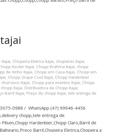
das Chopp,Chopp,Chopp Barato,Preço barril de
tajai
Itajai
,
Chopeira Eletrica Itajai
,
chopeiras Itajai
,
Chopp Bester Itajai
,
Chopp Brahma Itajai
,
chopp
p de Vinho Itajai
,
Chopp em Casa Itajai
,
Chopp em
jai
,
Chopp Grape Cool Itajai
,
Chopp Hardenbier
churrasco Itajai
,
Chopp para eventos Itajai
,
Chopp
 chopp Itajai
,
Distribuidora de Chopp Itajai
,
o Barril Itajai
,
Preço do chopp Itajai
,
tele entrega de
7) 3075-0988 / WhatsApp (47) 99946-4456
,delivery chopp,tele entrega de
Pilsen,Chopp Hardenbier,Chopp Claro,Barril de
lneario,Preço Barril,Chopeira Eletrica,Chopeira a