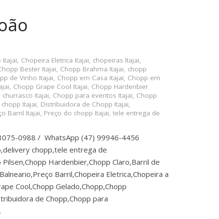
João
Itajai
,
Chopeira Eletrica Itajai
,
chopeiras Itajai
,
Chopp Bester Itajai
,
Chopp Brahma Itajai
,
chopp
p de Vinho Itajai
,
Chopp em Casa Itajai
,
Chopp em
jai
,
Chopp Grape Cool Itajai
,
Chopp Hardenbier
churrasco Itajai
,
Chopp para eventos Itajai
,
Chopp
 chopp Itajai
,
Distribuidora de Chopp Itajai
,
o Barril Itajai
,
Preço do chopp Itajai
,
tele entrega de
) 3075-0988 / WhatsApp (47) 99946-4456
,delivery chopp,tele entrega de
Pilsen,Chopp Hardenbier,Chopp Claro,Barril de
lneario,Preço Barril,Chopeira Eletrica,Chopeira a
rape Cool,Chopp Gelado,Chopp,Chopp
tribuidora de Chopp,Chopp para
…