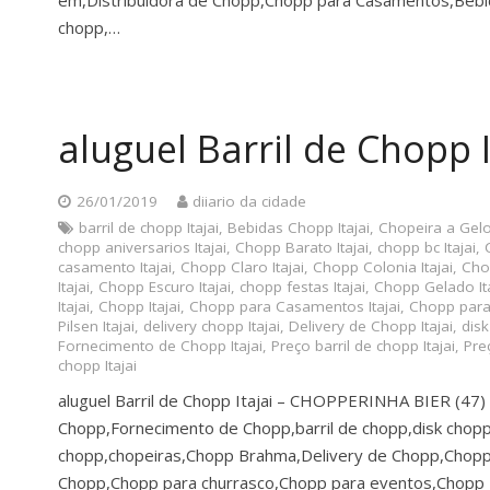
em,Distribuidora de Chopp,Chopp para Casamentos,Bebi
chopp,…
aluguel Barril de Chopp I
26/01/2019
diiario da cidade
barril de chopp Itajai
,
Bebidas Chopp Itajai
,
Chopeira a Gelo 
chopp aniversarios Itajai
,
Chopp Barato Itajai
,
chopp bc Itajai
,
casamento Itajai
,
Chopp Claro Itajai
,
Chopp Colonia Itajai
,
Chop
Itajai
,
Chopp Escuro Itajai
,
chopp festas Itajai
,
Chopp Gelado Ita
Itajai
,
Chopp Itajai
,
Chopp para Casamentos Itajai
,
Chopp para 
Pilsen Itajai
,
delivery chopp Itajai
,
Delivery de Chopp Itajai
,
disk
Fornecimento de Chopp Itajai
,
Preço barril de chopp Itajai
,
Preç
chopp Itajai
aluguel Barril de Chopp Itajai – CHOPPERINHA BIER (4
Chopp,Fornecimento de Chopp,barril de chopp,disk chopp
chopp,chopeiras,Chopp Brahma,Delivery de Chopp,Chopp 
Chopp,Chopp para churrasco,Chopp para eventos,Chopp Ba