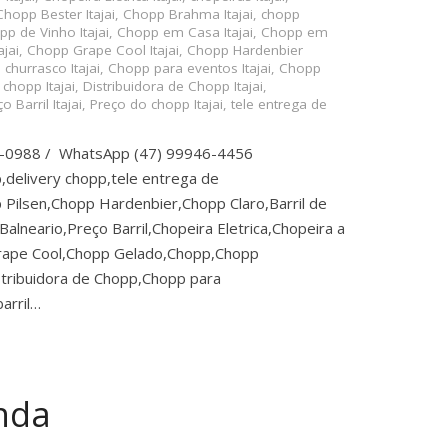
Chopp Bester Itajai
,
Chopp Brahma Itajai
,
chopp
p de Vinho Itajai
,
Chopp em Casa Itajai
,
Chopp em
jai
,
Chopp Grape Cool Itajai
,
Chopp Hardenbier
churrasco Itajai
,
Chopp para eventos Itajai
,
Chopp
 chopp Itajai
,
Distribuidora de Chopp Itajai
,
o Barril Itajai
,
Preço do chopp Itajai
,
tele entrega de
5-0988 / WhatsApp (47) 99946-4456
,delivery chopp,tele entrega de
Pilsen,Chopp Hardenbier,Chopp Claro,Barril de
lneario,Preço Barril,Chopeira Eletrica,Chopeira a
rape Cool,Chopp Gelado,Chopp,Chopp
tribuidora de Chopp,Chopp para
arril…
enda