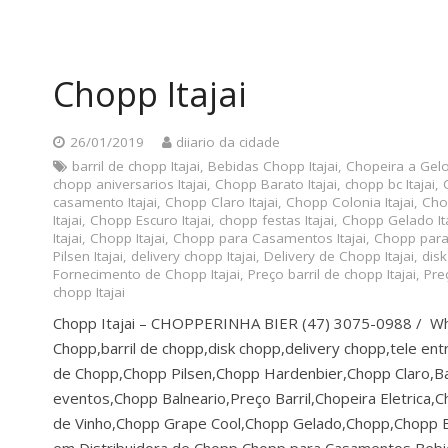
Chopp Itajai
26/01/2019
diiario da cidade
barril de chopp Itajai
,
Bebidas Chopp Itajai
,
Chopeira a Gelo 
chopp aniversarios Itajai
,
Chopp Barato Itajai
,
chopp bc Itajai
,
casamento Itajai
,
Chopp Claro Itajai
,
Chopp Colonia Itajai
,
Chop
Itajai
,
Chopp Escuro Itajai
,
chopp festas Itajai
,
Chopp Gelado Ita
Itajai
,
Chopp Itajai
,
Chopp para Casamentos Itajai
,
Chopp para 
Pilsen Itajai
,
delivery chopp Itajai
,
Delivery de Chopp Itajai
,
disk
Fornecimento de Chopp Itajai
,
Preço barril de chopp Itajai
,
Preç
chopp Itajai
Chopp Itajai – CHOPPERINHA BIER (47) 3075-0988 / W
Chopp,barril de chopp,disk chopp,delivery chopp,tele e
de Chopp,Chopp Pilsen,Chopp Hardenbier,Chopp Claro,Ba
eventos,Chopp Balneario,Preço Barril,Chopeira Eletrica
de Vinho,Chopp Grape Cool,Chopp Gelado,Chopp,Chopp 