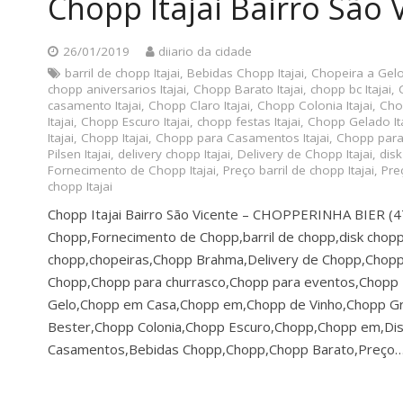
Chopp Itajai Bairro São 
26/01/2019
diiario da cidade
barril de chopp Itajai
,
Bebidas Chopp Itajai
,
Chopeira a Gelo 
chopp aniversarios Itajai
,
Chopp Barato Itajai
,
chopp bc Itajai
,
casamento Itajai
,
Chopp Claro Itajai
,
Chopp Colonia Itajai
,
Chop
Itajai
,
Chopp Escuro Itajai
,
chopp festas Itajai
,
Chopp Gelado Ita
Itajai
,
Chopp Itajai
,
Chopp para Casamentos Itajai
,
Chopp para 
Pilsen Itajai
,
delivery chopp Itajai
,
Delivery de Chopp Itajai
,
disk
Fornecimento de Chopp Itajai
,
Preço barril de chopp Itajai
,
Preç
chopp Itajai
Chopp Itajai Bairro São Vicente – CHOPPERINHA BIER 
Chopp,Fornecimento de Chopp,barril de chopp,disk chopp
chopp,chopeiras,Chopp Brahma,Delivery de Chopp,Chopp 
Chopp,Chopp para churrasco,Chopp para eventos,Chopp Ba
Gelo,Chopp em Casa,Chopp em,Chopp de Vinho,Chopp G
Bester,Chopp Colonia,Chopp Escuro,Chopp,Chopp em,Dis
Casamentos,Bebidas Chopp,Chopp,Chopp Barato,Preço