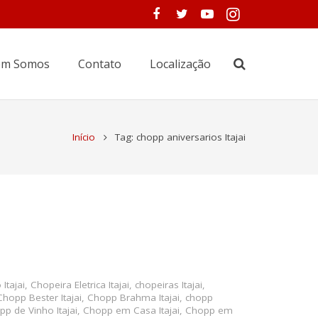
m Somos
Contato
Localização
Início
Tag: chopp aniversarios Itajai
Itajai
,
Chopeira Eletrica Itajai
,
chopeiras Itajai
,
Chopp Bester Itajai
,
Chopp Brahma Itajai
,
chopp
p de Vinho Itajai
,
Chopp em Casa Itajai
,
Chopp em