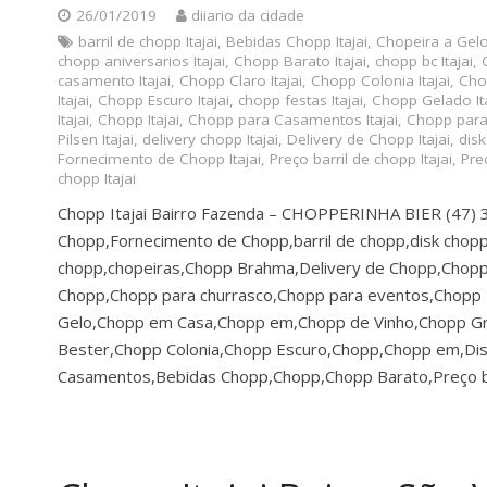
26/01/2019
diiario da cidade
barril de chopp Itajai
,
Bebidas Chopp Itajai
,
Chopeira a Gelo 
chopp aniversarios Itajai
,
Chopp Barato Itajai
,
chopp bc Itajai
,
casamento Itajai
,
Chopp Claro Itajai
,
Chopp Colonia Itajai
,
Chop
Itajai
,
Chopp Escuro Itajai
,
chopp festas Itajai
,
Chopp Gelado Ita
Itajai
,
Chopp Itajai
,
Chopp para Casamentos Itajai
,
Chopp para 
Pilsen Itajai
,
delivery chopp Itajai
,
Delivery de Chopp Itajai
,
disk
Fornecimento de Chopp Itajai
,
Preço barril de chopp Itajai
,
Preç
chopp Itajai
Chopp Itajai Bairro Fazenda – CHOPPERINHA BIER (47)
Chopp,Fornecimento de Chopp,barril de chopp,disk chopp
chopp,chopeiras,Chopp Brahma,Delivery de Chopp,Chopp 
Chopp,Chopp para churrasco,Chopp para eventos,Chopp Ba
Gelo,Chopp em Casa,Chopp em,Chopp de Vinho,Chopp G
Bester,Chopp Colonia,Chopp Escuro,Chopp,Chopp em,Dis
Casamentos,Bebidas Chopp,Chopp,Chopp Barato,Preço b