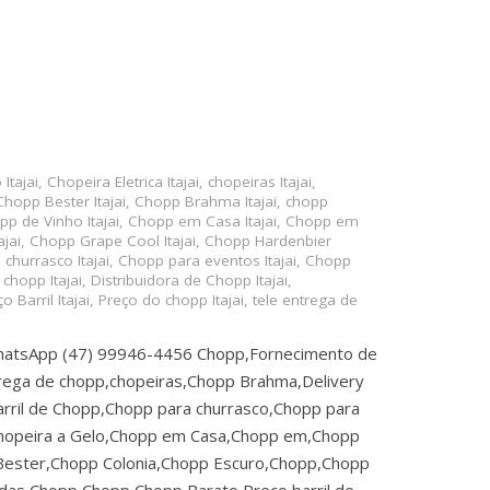
Itajai
,
Chopeira Eletrica Itajai
,
chopeiras Itajai
,
Chopp Bester Itajai
,
Chopp Brahma Itajai
,
chopp
p de Vinho Itajai
,
Chopp em Casa Itajai
,
Chopp em
jai
,
Chopp Grape Cool Itajai
,
Chopp Hardenbier
churrasco Itajai
,
Chopp para eventos Itajai
,
Chopp
 chopp Itajai
,
Distribuidora de Chopp Itajai
,
o Barril Itajai
,
Preço do chopp Itajai
,
tele entrega de
hatsApp (47) 99946-4456 Chopp,Fornecimento de
ntrega de chopp,chopeiras,Chopp Brahma,Delivery
rril de Chopp,Chopp para churrasco,Chopp para
,Chopeira a Gelo,Chopp em Casa,Chopp em,Chopp
Bester,Chopp Colonia,Chopp Escuro,Chopp,Chopp