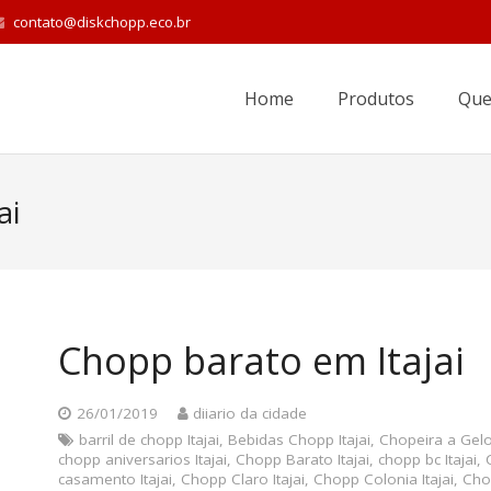
contato@diskchopp.eco.br
Home
Produtos
Que
ai
Chopp barato em Itajai
26/01/2019
diiario da cidade
barril de chopp Itajai
,
Bebidas Chopp Itajai
,
Chopeira a Gelo 
chopp aniversarios Itajai
,
Chopp Barato Itajai
,
chopp bc Itajai
,
casamento Itajai
,
Chopp Claro Itajai
,
Chopp Colonia Itajai
,
Chop