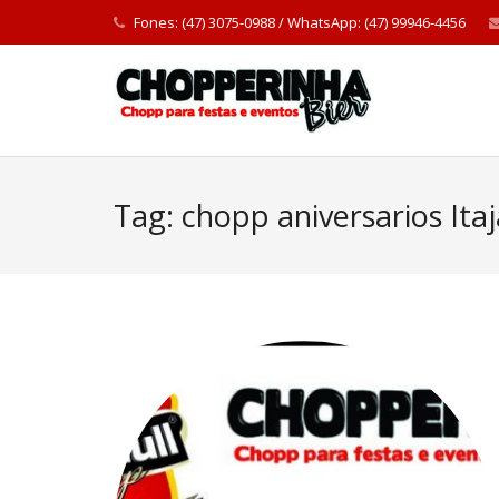
Fones: (47) 3075-0988 / WhatsApp: (47) 99946-4456
Tag:
chopp aniversarios Itaj