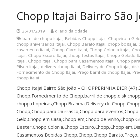
Chopp Itajai Bairro São 
26/01/2019
diiario da cidade
barril de chopp Itajai
,
Bebidas Chopp Itajai
,
Chopeira a Gelo 
chopp aniversarios Itajai
,
Chopp Barato Itajai
,
chopp bc Itajai
,
casamento Itajai
,
Chopp Claro Itajai
,
Chopp Colonia Itajai
,
Chop
Itajai
,
Chopp Escuro Itajai
,
chopp festas Itajai
,
Chopp Gelado Ita
Itajai
,
Chopp Itajai
,
Chopp para Casamentos Itajai
,
Chopp para 
Pilsen Itajai
,
delivery chopp Itajai
,
Delivery de Chopp Itajai
,
disk
Fornecimento de Chopp Itajai
,
Preço barril de chopp Itajai
,
Preç
chopp Itajai
Chopp Itajai Bairro São João – CHOPPERINHA BIER (47
Chopp,Fornecimento de Chopp,barril de chopp,disk chopp
chopp,chopeiras,Chopp Brahma,Delivery de Chopp,Chopp 
Chopp,Chopp para churrasco,Chopp para eventos,Chopp Ba
Gelo,Chopp em Casa,Chopp em,Chopp de Vinho,Chopp G
Bester,Chopp Colonia,Chopp Escuro,Chopp,Chopp em,Dis
Casamentos,Bebidas Chopp,Chopp,Chopp Barato,Preço