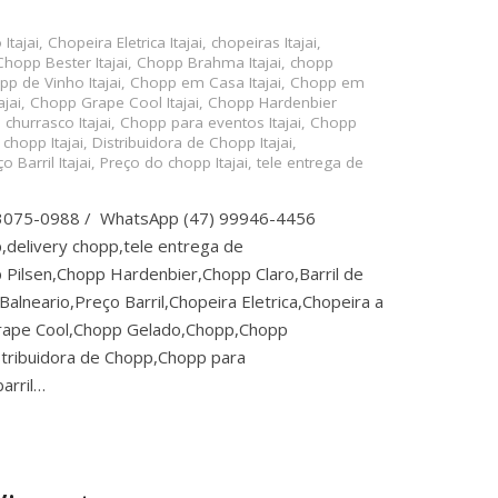
Itajai
,
Chopeira Eletrica Itajai
,
chopeiras Itajai
,
Chopp Bester Itajai
,
Chopp Brahma Itajai
,
chopp
p de Vinho Itajai
,
Chopp em Casa Itajai
,
Chopp em
jai
,
Chopp Grape Cool Itajai
,
Chopp Hardenbier
churrasco Itajai
,
Chopp para eventos Itajai
,
Chopp
 chopp Itajai
,
Distribuidora de Chopp Itajai
,
o Barril Itajai
,
Preço do chopp Itajai
,
tele entrega de
 3075-0988 / WhatsApp (47) 99946-4456
,delivery chopp,tele entrega de
Pilsen,Chopp Hardenbier,Chopp Claro,Barril de
lneario,Preço Barril,Chopeira Eletrica,Chopeira a
rape Cool,Chopp Gelado,Chopp,Chopp
tribuidora de Chopp,Chopp para
arril…