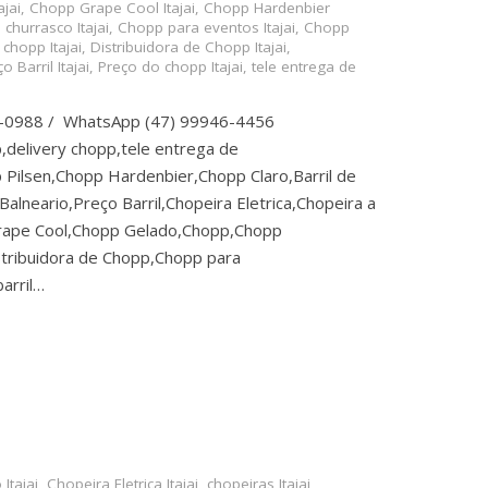
jai
,
Chopp Grape Cool Itajai
,
Chopp Hardenbier
churrasco Itajai
,
Chopp para eventos Itajai
,
Chopp
 chopp Itajai
,
Distribuidora de Chopp Itajai
,
o Barril Itajai
,
Preço do chopp Itajai
,
tele entrega de
5-0988 / WhatsApp (47) 99946-4456
,delivery chopp,tele entrega de
Pilsen,Chopp Hardenbier,Chopp Claro,Barril de
lneario,Preço Barril,Chopeira Eletrica,Chopeira a
rape Cool,Chopp Gelado,Chopp,Chopp
tribuidora de Chopp,Chopp para
arril…
Itajai
,
Chopeira Eletrica Itajai
,
chopeiras Itajai
,