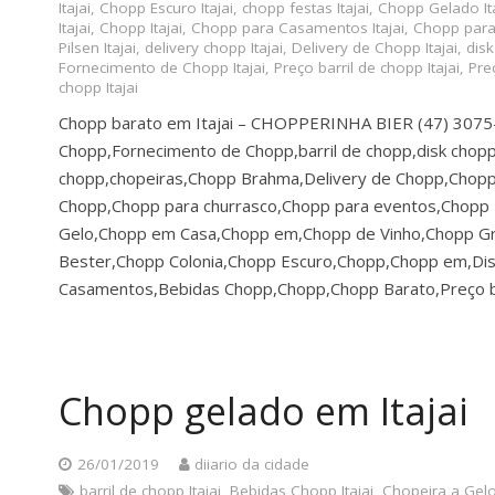
Itajai
,
Chopp Escuro Itajai
,
chopp festas Itajai
,
Chopp Gelado Ita
Itajai
,
Chopp Itajai
,
Chopp para Casamentos Itajai
,
Chopp para 
Pilsen Itajai
,
delivery chopp Itajai
,
Delivery de Chopp Itajai
,
disk
Fornecimento de Chopp Itajai
,
Preço barril de chopp Itajai
,
Preç
chopp Itajai
Chopp barato em Itajai – CHOPPERINHA BIER (47) 307
Chopp,Fornecimento de Chopp,barril de chopp,disk chopp
chopp,chopeiras,Chopp Brahma,Delivery de Chopp,Chopp 
Chopp,Chopp para churrasco,Chopp para eventos,Chopp Ba
Gelo,Chopp em Casa,Chopp em,Chopp de Vinho,Chopp G
Bester,Chopp Colonia,Chopp Escuro,Chopp,Chopp em,Dis
Casamentos,Bebidas Chopp,Chopp,Chopp Barato,Preço b
Chopp gelado em Itajai
26/01/2019
diiario da cidade
barril de chopp Itajai
,
Bebidas Chopp Itajai
,
Chopeira a Gelo 