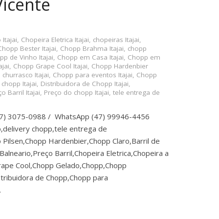
Vicente
Itajai
,
Chopeira Eletrica Itajai
,
chopeiras Itajai
,
Chopp Bester Itajai
,
Chopp Brahma Itajai
,
chopp
p de Vinho Itajai
,
Chopp em Casa Itajai
,
Chopp em
jai
,
Chopp Grape Cool Itajai
,
Chopp Hardenbier
churrasco Itajai
,
Chopp para eventos Itajai
,
Chopp
 chopp Itajai
,
Distribuidora de Chopp Itajai
,
o Barril Itajai
,
Preço do chopp Itajai
,
tele entrega de
(47) 3075-0988 / WhatsApp (47) 99946-4456
,delivery chopp,tele entrega de
Pilsen,Chopp Hardenbier,Chopp Claro,Barril de
lneario,Preço Barril,Chopeira Eletrica,Chopeira a
rape Cool,Chopp Gelado,Chopp,Chopp
tribuidora de Chopp,Chopp para
…